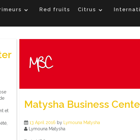
rimeurs
Red fruits
Citrus
Internat
ter
pose
 de
Matysha Business Cente
nt et
13 April 2016
by
Lymouna Matysha
été,
Lymouna Matysha