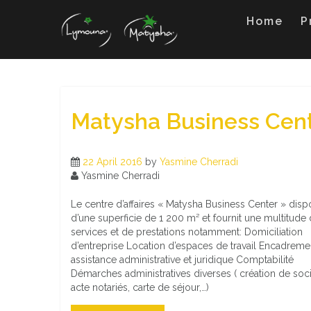
Skip
Home
P
to
content
Matysha Business Cen
22 April 2016
by
Yasmine Cherradi
Yasmine Cherradi
Le centre d’affaires « Matysha Business Center » dis
d’une superficie de 1 200 m² et fournit une multitude
services et de prestations notamment: Domiciliation
d’entreprise Location d’espaces de travail Encadreme
assistance administrative et juridique Comptabilité
Démarches administratives diverses ( création de soci
acte notariés, carte de séjour,…)